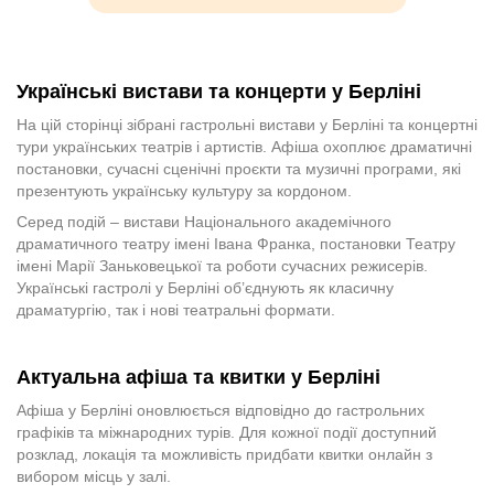
Українські вистави та концерти у Берліні
На цій сторінці зібрані гастрольні вистави у Берліні та концертні
тури українських театрів і артистів. Афіша охоплює драматичні
постановки, сучасні сценічні проєкти та музичні програми, які
презентують українську культуру за кордоном.
Серед подій – вистави Національного академічного
драматичного театру імені Івана Франка, постановки Театру
імені Марії Заньковецької та роботи сучасних режисерів.
Українські гастролі у Берліні об’єднують як класичну
драматургію, так і нові театральні формати.
Актуальна афіша та квитки у Берліні
Афіша у Берліні оновлюється відповідно до гастрольних
графіків та міжнародних турів. Для кожної події доступний
розклад, локація та можливість придбати квитки онлайн з
вибором місць у залі.