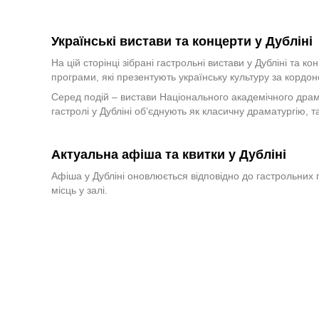
Українські вистави та концерти у Дубліні
На цій сторінці зібрані гастрольні вистави у Дубліні та к
програми, які презентують українську культуру за кордон
Серед подій – вистави Національного академічного драма
гастролі у Дубліні об’єднують як класичну драматургію, т
Актуальна афіша та квитки у Дубліні
Афіша у Дубліні оновлюється відповідно до гастрольних г
місць у залі.