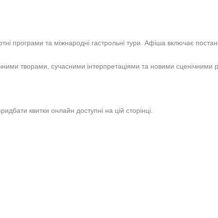
цертні програми та міжнародні гастрольні тури. Афіша включає постан
асичними творами, сучасними інтерпретаціями та новими сценічними 
ридбати квитки онлайн доступні на цій сторінці.