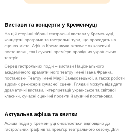
Вистави та концерти у Кременчуці
На цій сторінці зібрані театральні вистави у Кременчуці,
концертні програми та гастрольні тури, що проходять на
сценах міста. Афіша Кременчука включає як класичні
постановки, так і сучасні прем’єри провідних українських
театрів.
Серед гастрольних подій – вистави Національного
академічного драматичного театру імені Івана Франка,
постановки Театру імені Марії Заньковецької, а також роботи
відомих режисерів сучасної сцени. Глядачі можуть відвідати
драматичні вистави, інтерпретації української та світової
класики, сучасні сценічні проєкти й музичні постановки.
Актуальна афіша та квитки
Афіша подій у Кременчуці оновлюється відповідно до
гастрольних графіків та прем’єр театрального сезону. Для