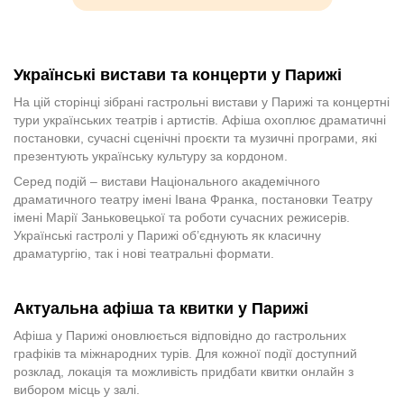
Українські вистави та концерти у Парижі
На цій сторінці зібрані гастрольні вистави у Парижі та концертні
тури українських театрів і артистів. Афіша охоплює драматичні
постановки, сучасні сценічні проєкти та музичні програми, які
презентують українську культуру за кордоном.
Серед подій – вистави Національного академічного
драматичного театру імені Івана Франка, постановки Театру
імені Марії Заньковецької та роботи сучасних режисерів.
Українські гастролі у Парижі об’єднують як класичну
драматургію, так і нові театральні формати.
Актуальна афіша та квитки у Парижі
Афіша у Парижі оновлюється відповідно до гастрольних
графіків та міжнародних турів. Для кожної події доступний
розклад, локація та можливість придбати квитки онлайн з
вибором місць у залі.