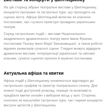
На цій сторінці зібрані театральні вистави у Шептицькому,
концертні програми та гастрольні тури, що проходять на
сценах міста. Афіша Шептицький включає як класичні
постановки, так і сучасні прем’єри провідних українських
театрів.
Серед гастрольних подій – вистави Національного
академічного драматичного театру імені Івана Франка,
постановки Театру імені Марії Заньковецької, а також роботи
відомих режисерів сучасної сцени. Глядачі можуть відвідати
драматичні вистави, інтерпретації української та світової
класики, сучасні сценічні проєкти й музичні постановки.
Актуальна афіша та квитки
Афіша подій у Шептицькому оновлюється відповідно до
гастрольних графіків та прем’єр театрального сезону. Для
кожної події доступний розклад, локація та можливість
придбати квитки онлайн з вибором місць у залі. Сторінка
охоплює як масштабні гастрольні тури, так і окремі концертні
виступи артистів у Шептицькому.