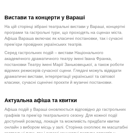
Вистави та концерти у Вараші
На цій сторінці зібрані театральні вистави у Вараші, концертні
програми та гастрольні тури, що проходять на сценах міста.
Афіша Вараша включає як класичні постановки, так і сучасні
прем’єри провідних українських театрів.
Серед гастрольних подій – вистави Національного
академічного драматичного театру імені Івана Франка,
постановки Театру імені Марії Заньковецької, а також роботи
відомих режисерів сучасної сцени. Глядачі можуть відвідати
драматичні вистави, інтерпретації української та світової
класики, сучасні сценічні проєкти й музичні постановки.
Актуальна афіша та квитки
Афіша подій у Вараші оновлюється відповідно до гастрольних
графіків та прем’єр театрального сезону. Для кожної події
доступний розклад, локація та можливість придбати квитки
онлайн з вибором місць у залі. Сторінка охоплює як масштабні