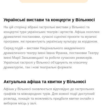
Українські вистави та концерти у Вільнюсі
На цій сторінці зібрані гастрольні вистави у Вільнюсі та
концертні тури українських театрів і артистів. Афіша охоплює
драматичні постановки, сучасні сценічні проєкти та музичні
програми, які презентують українську культуру за кордоном.
Серед подій – вистави Національного академічного
драматичного театру імені Івана Франка, постановки Театру
імені Марії Заньковецької та роботи сучасних режисерів.
Українські гастролі у Вільнюсі об’єднують як класичну
драматургію, так і нові театральні формати.
Актуальна афіша та квитки у Вільнюсі
Афіша у Вільнюсі оновлюється відповідно до гастрольних
графіків та міжнародних турів. Для кожної події доступний
розклад, локація та можливість придбати квитки онлайн з
вибором місць у залі.