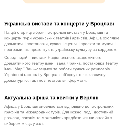
Українські вистави та концерти у Вроцлаві
На цій сторінці зібрані гастрольні вистави у Вроцлаві та
концертні тури українських театрів і артистів. Афіша охоплює
драматичні постановки, сучасні сценічні проєкти та музичні
програми, які презентують українську культуру за кордоном.
Серед подій – вистави Національного академічного
драматичного театру імені Івана Франка, постановки Театру
імені Марії Заньковецької та роботи сучасних режисерів.
Українські гастролі у Вроцлаві об’єднують як класичну
драматургію, так і нові театральні формати.
Актуальна афіша та квитки у Берліні
Афіша у Вроцлаві оновлюється відповідно до гастрольних
графіків та міжнародних турів. Для кожної події доступний
розклад, локація та можливість придбати квитки онлайн з
вибором місць у залі.