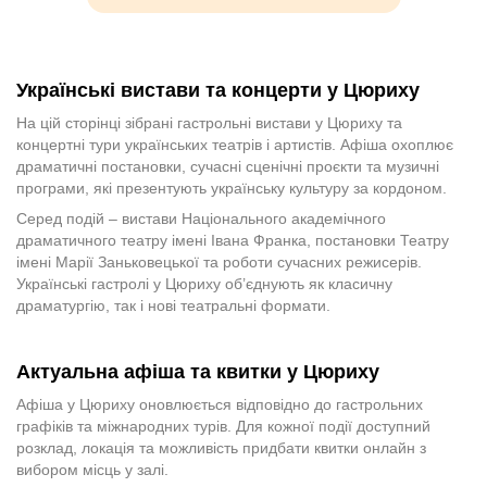
Українські вистави та концерти у Цюриху
На цій сторінці зібрані гастрольні вистави у Цюриху та
концертні тури українських театрів і артистів. Афіша охоплює
драматичні постановки, сучасні сценічні проєкти та музичні
програми, які презентують українську культуру за кордоном.
Серед подій – вистави Національного академічного
драматичного театру імені Івана Франка, постановки Театру
імені Марії Заньковецької та роботи сучасних режисерів.
Українські гастролі у Цюриху об’єднують як класичну
драматургію, так і нові театральні формати.
Актуальна афіша та квитки у Цюриху
Афіша у Цюриху оновлюється відповідно до гастрольних
графіків та міжнародних турів. Для кожної події доступний
розклад, локація та можливість придбати квитки онлайн з
вибором місць у залі.