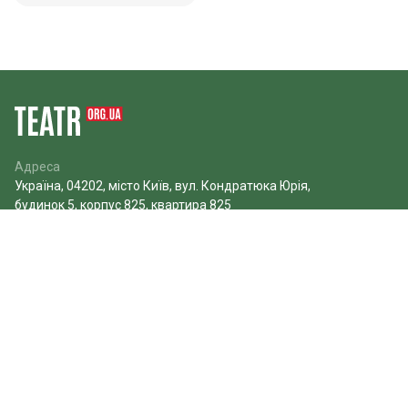
Адреса
Україна, 04202, місто Київ, вул. Кондратюка Юрія,
будинок 5, корпус 825, квартира 825
Пошта
info@teatr.org.ua
© 2026 Teatr.org.ua
Публічна оферта
Про нас