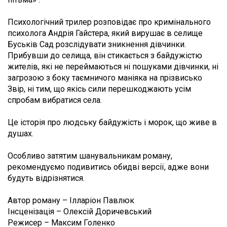
Психологічний трилер розповідає про кримінального
психолога Андрія Гайстера, який вирушає в селище
Буськів Сад розслідувати зникнення дівчинки.
Прибувши до селища, він стикається з байдужістю
жителів, які не переймаються ні пошуками дівчинки, ні
загрозою з боку таємничого маніяка на прізвисько
Звір, ні тим, що якісь сили перешкоджають усім
спробам вибратися села.
Це історія про людську байдужість і морок, що живе в
душах.
Особливо затятим шанувальникам роману,
рекомендуємо подивитись обидві версії, адже вони
будуть відрізнятися.
Автор роману – Ілларіон Павлюк
Інсценізація – Олексій Доричевський
Режисер – Максим Голенко